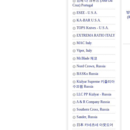
죠세 다 크루즈 (Jose Da
Cruz) Portugal
방
ESEE - U.S.A.
(
KA-BAR U.S.A.
TOPS Knives - U.S.A.
EXTREMA RATIO ITALY
MAC Italy
Viper, Italy
Mr.Blade 체코
Nord Crown, Russia
BASKo Russia
Kizlyar Supreme 키즐리아
수프렘 Russia
LLC PP Kizlyar - Russia
A & R Company Russia
Southern Cross, Russia
Sander, Russia
日本 카네츠네 아웃도어