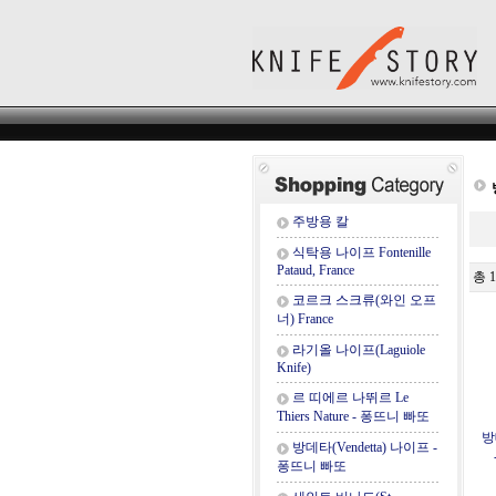
주방용 칼
식탁용 나이프 Fontenille
Pataud, France
총 
코르크 스크류(와인 오프
너) France
라기올 나이프(Laguiole
Knife)
르 띠에르 나뛰르 Le
Thiers Nature - 퐁뜨니 빠또
방
방데타(Vendetta) 나이프 -
퐁뜨니 빠또