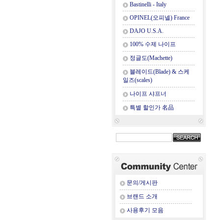
Bastinelli - Italy
OPINEL(오피넬) France
DAJO U.S.A.
100% 수제 나이프
정글도(Machette)
블레이드(Blade) & 스케
일즈(scales)
나이프 샤프너
특별 할인가 名品
문의/게시판
브랜드 소개
사용후기 모음