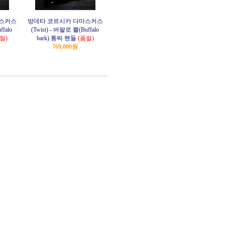
마스커스
방데타 코르시카 다마스커스
falo
(Twist) - 버팔로 뿔(Buffalo
절)
bark) 통짜 핸들
(품절)
769,000원