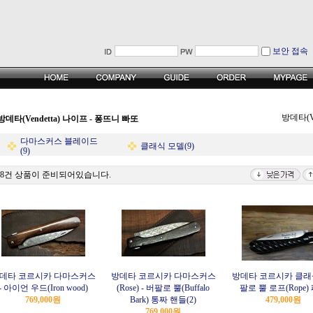
보안 접속
방데타(Ve
방데타(Vendetta) 나이프 - 퐁뜨니 빠또
다마스커스 블레이드
클래식 모델(9)
(9)
18건 상품이 준비되어있습니다.
데타 코르시카 다마스커스
방데타 코르시카 다마스커스
방데타 코르시카 클래식
- 아이언 우드(Iron wood)
(Rose) - 버팔로 뿔(Buffalo
팔로 뿔 로프(Rope)
769,000원
Bark) 통짜 핸들(2)
479,000원
769,000원