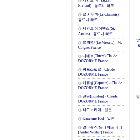
세인트 버나드(St.
Bernard) - 퐁뜨니 빠또
르 샤무아(Le Chamois) -
퐁뜨니 빠또
세인트 에이멘스(St.
Amans) - 퐁뜨니 빠또
방
르 메쟝 (Le Mezanc) - M.
팔
Coignet France
띠에르(Thiers) Claude
DOZORME France
콤포스텔르 - Claude
DOZORME France
카퓨셍(Capucin) - Claude
DOZORME France
런던(London) - Claude
방
DOZORME France
히고노카미 - 일본
Kanetune Tool - 일본
알파쥬-앙드레 베르디에
(Andre Verdier) France