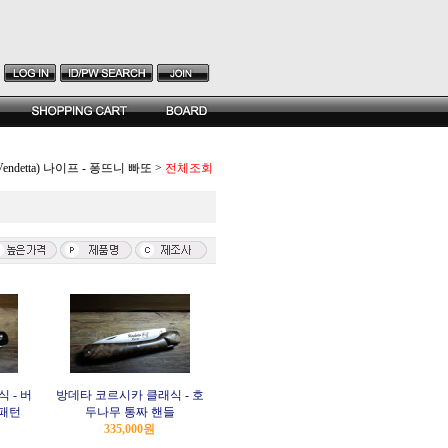
ndetta) 나이프 - 퐁뜨니 빠또
>
전체조회
 - 버
방데타 코르시카 클래식 - 호
 패턴
두나무 통짜 핸들
335,000원