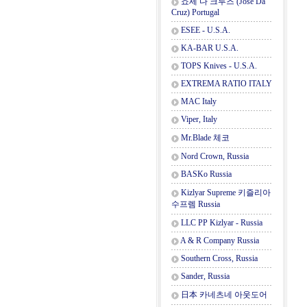
죠세 다 크루즈 (Jose Da
Cruz) Portugal
ESEE - U.S.A.
KA-BAR U.S.A.
TOPS Knives - U.S.A.
EXTREMA RATIO ITALY
MAC Italy
Viper, Italy
Mr.Blade 체코
Nord Crown, Russia
BASKo Russia
Kizlyar Supreme 키즐리아
수프렘 Russia
LLC PP Kizlyar - Russia
A & R Company Russia
Southern Cross, Russia
Sander, Russia
日本 카네츠네 아웃도어