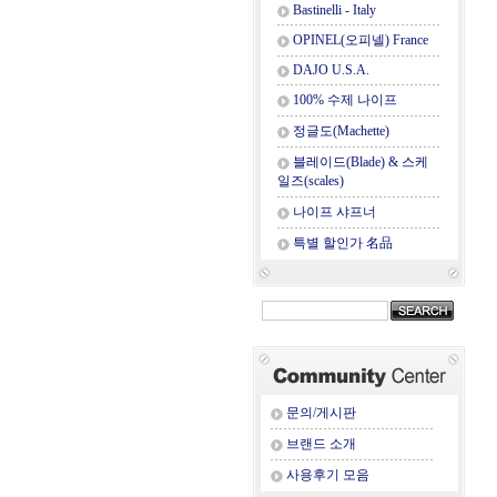
Bastinelli - Italy
OPINEL(오피넬) France
DAJO U.S.A.
100% 수제 나이프
정글도(Machette)
블레이드(Blade) & 스케
일즈(scales)
나이프 샤프너
특별 할인가 名品
문의/게시판
브랜드 소개
사용후기 모음