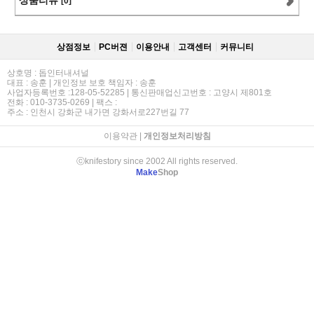
상품리뷰
[0]
상점정보
PC버젼
이용안내
고객센터
커뮤니티
상호명 : 돕인터내셔널
대표 : 송훈 | 개인정보 보호 책임자 : 송훈
사업자등록번호 :128-05-52285 | 통신판매업신고번호 : 고양시 제801호
전화 : 010-3735-0269 | 팩스 :
주소 : 인천시 강화군 내가면 강화서로227번길 77
이용약관
|
개인정보처리방침
ⓒknifestory since 2002 All rights reserved.
Make
Shop